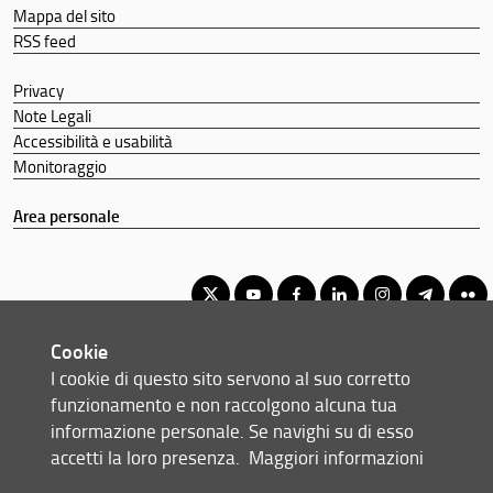
Mappa del sito
RSS feed
Privacy
Note Legali
Accessibilità e usabilità
Monitoraggio
Area personale
Cookie
Corso di Laurea Magistrale in Biologia Molecolare e Applicata
I cookie di questo sito servono al suo corretto
© Copyright 2012-2026 Università degli Studi di Firenze UNIFI
funzionamento e non raccolgono alcuna tua
P.IVA/Cod.Fis 01279680480
informazione personale. Se navighi su di esso
accetti la loro presenza.
Maggiori informazioni
Viale Morgagni, 40/44 - 50134 Firenze (FI)