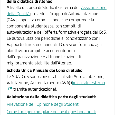
della didattica di Ateneo
Assicurazione Qualità
A livello di Corso di Studio il sistema dell'
Assicurazione
Segnalazioni e Reclami
della Qualità
prevede il Gruppo di AutoValutazione
(GAV), apposita commissione, che comprende la
Didattica
componente studentesca, con compiti di
Orario e calendari
autovalutazione dell’offerta formativa erogata dal CdS.
Le autovalutazioni periodiche si concretizzano con i
Docenti
Rapporti di riesame annuali. I CdS si uniformano agli
obiettivi, ai compiti e ai criteri definiti
dall’organizzazione e attuano le azioni di
miglioramento stabilite dall’Ateneo.
Scheda Unica Annuale dei Corsi di Studio
Le SUA-CdS sono consultabili al sito Autovalutazione,
Valutazione, Accreditamento (AVA) (
link a sito esterno
tramite autenticazione).
Valutazione della didattica parte degli studenti:
Rilevazione dell’Opinione degli Studenti
Come fare per compilare online il questionario di