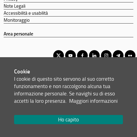
Note Legali
Accessibilità e usabilità
Monitoraggio
Area personale
Cookie
Corso di Laurea Magistrale in Biologia Molecolare e Applicata
I cookie di questo sito servono al suo corretto
© Copyright 2012-2026 Università degli Studi di Firenze UNIFI
funzionamento e non raccolgono alcuna tua
P.IVA/Cod.Fis 01279680480
informazione personale. Se navighi su di esso
accetti la loro presenza.
Maggiori informazioni
Viale Morgagni, 40/44 - 50134 Firenze (FI)
Tel: +39 055 2751352
Email:
scuola(AT)scienze.unifi.it
Ho capito
Redazione Web