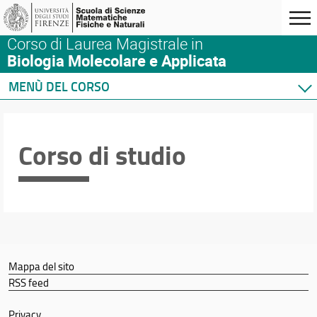
Corso di Laurea Magistrale in
Biologia Molecolare e Applicata
MENÙ DEL CORSO
Home
Corso di studio
Corso di studio
Didattica
Orario e calendari
Docenti
Mappa del sito
RSS feed
Privacy