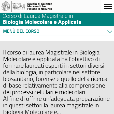
Corso di Laurea Magistrale in
Biologia Molecolare e Applicata
MENÙ DEL CORSO
Home
Corso di studio
Il corso di laurea Magistrale in Biologia
Didattica
Molecolare e Applicata ha l'obiettivo di
Orario e calendari
formare laureati esperti in settori diversi
Docenti
della biologia, in particolare nel settore
biosanitario, forense e quello della ricerca
di base relativamente alla comprensione
dei processi cellulari e molecolari.
Al fine di offrire un'adeguata preparazione
in questi settori la laurea magistrale in
Biologia Molecolare e...